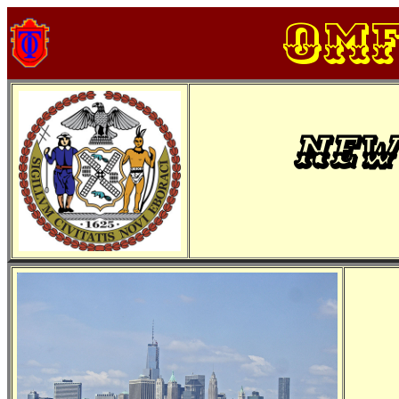
OM
New