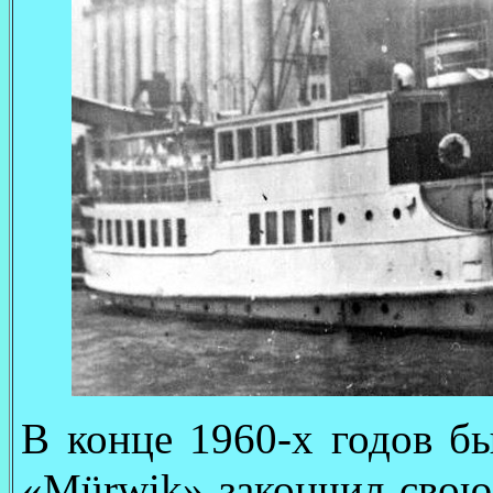
В конце 1960-х годов б
«Mürwik» закончил свою