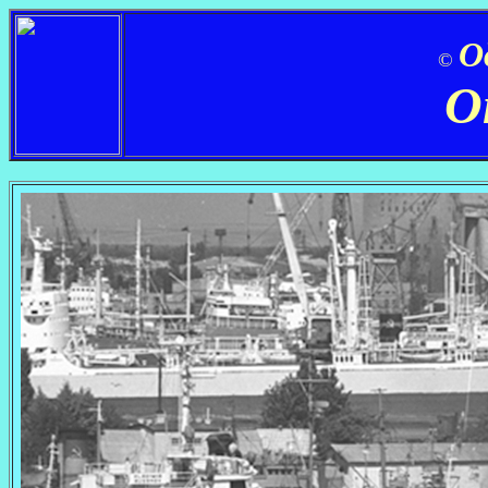
О
©
О