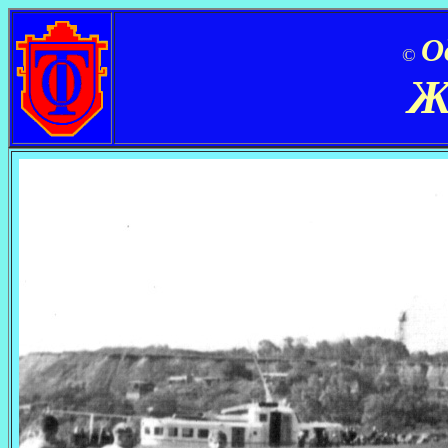
О
©
Ж