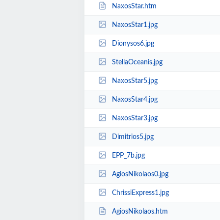
NaxosStar.htm
NaxosStar1.jpg
Dionysos6.jpg
StellaOceanis.jpg
NaxosStar5.jpg
NaxosStar4.jpg
NaxosStar3.jpg
Dimitrios5.jpg
EPP_7b.jpg
AgiosNikolaos0.jpg
ChrissiExpress1.jpg
AgiosNikolaos.htm