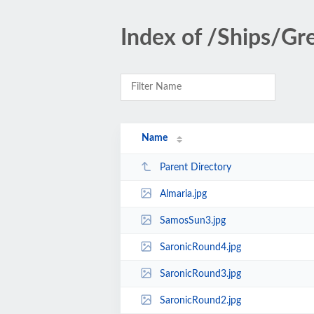
Index of /Ships/Gr
Name
Parent Directory
Almaria.jpg
SamosSun3.jpg
SaronicRound4.jpg
SaronicRound3.jpg
SaronicRound2.jpg