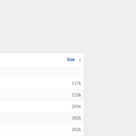
Size
157k
153k
205k
182k
202k