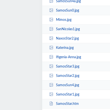
SamosSun4a.jpg
SamosSun0.jpg
Mimos.jpg
SanNicolas1.jpg
NaxosStar2.jpg
Katerina.jpg
Ifigenia-Anna.jpg
SamosStar3.jpg
SamosStar2.jpg
SamosSun4.jpg
SamosStar1.jpg
SamosStar.htm