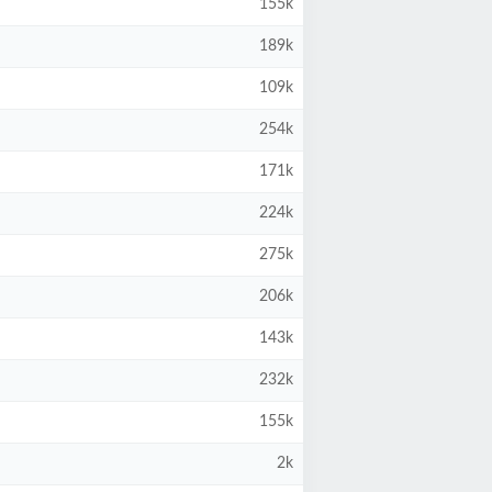
155k
189k
109k
254k
171k
224k
275k
206k
143k
232k
155k
2k