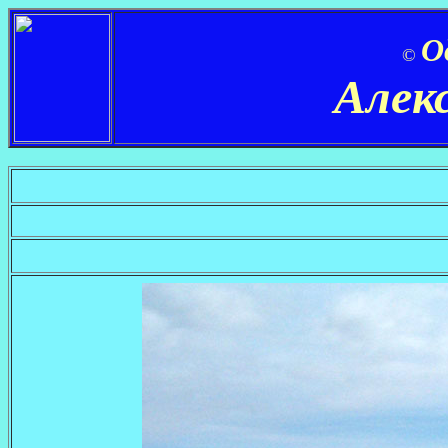
О
©
Алек