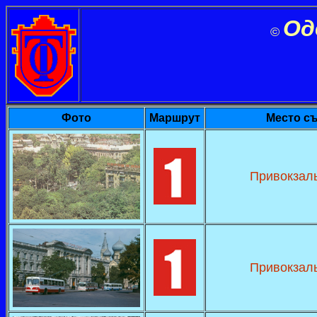
Од
©
Фото
Маршрут
Место с
Привокзаль
Привокзаль