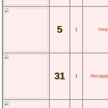
5
Гену
1
31
Люстдор
1