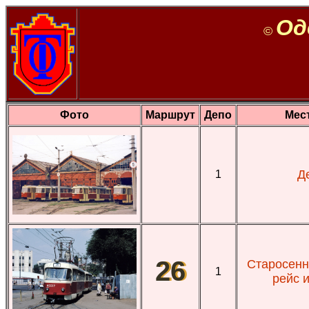
Од
©
Фото
Маршрут
Депо
Мес
Д
1
26
Старосенн
1
рейс 