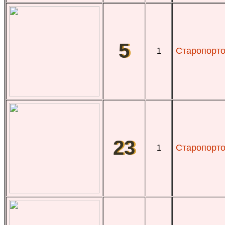
5
Старопорто
1
23
Старопорто
1