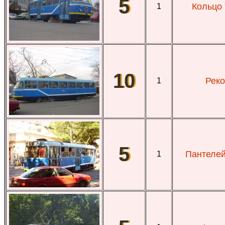
5
Кольцо 
1
10
Реко
1
5
Пантелей
1