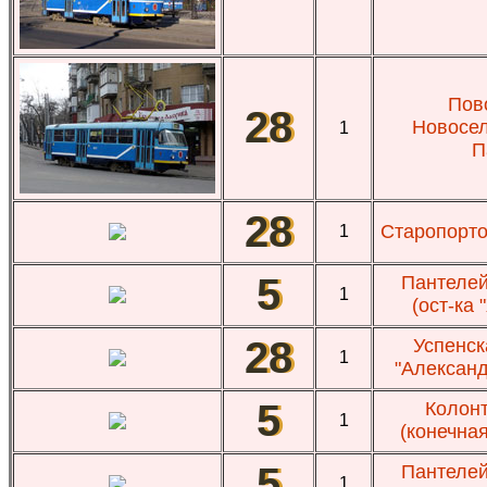
Пово
28
Новосел
1
П
28
Старопорто
1
5
Пантелей
1
(ост-ка 
28
Успенска
1
"Александ
5
Колонт
1
(конечная
5
Пантелей
1