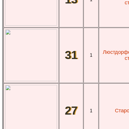
с
31
Люстдорфс
1
с
27
Старо
1