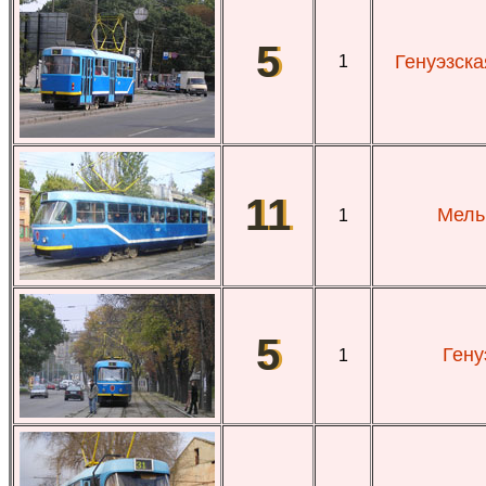
5
Генуэзска
1
11
Мель
1
5
Гену
1