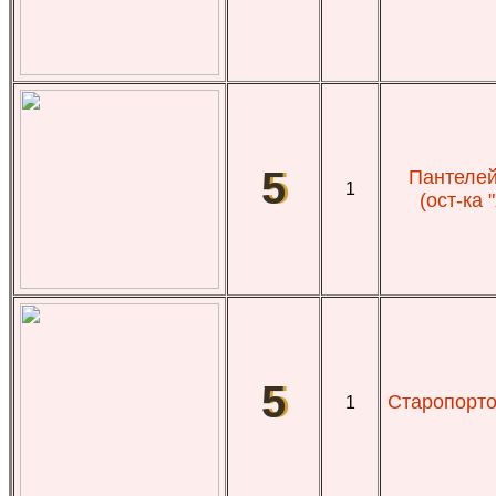
5
Пантелей
1
(ост-ка 
5
Старопорто
1