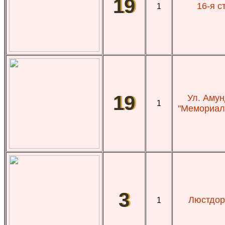
19
16-я с
1
19
Ул. Амун
1
"Мемориал 
3
Люстдор
1