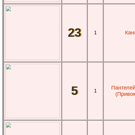
23
Кан
1
5
Пантелей
1
(Привок