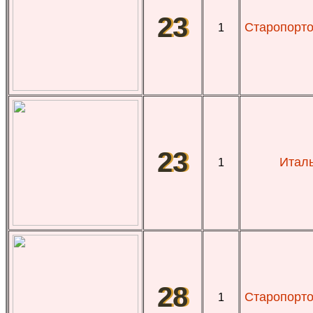
23
Старопорто
1
23
Италь
1
28
Старопорто
1