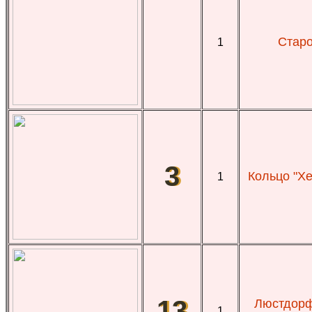
Старо
1
3
Кольцо "Хе
1
13
Люстдорф
1