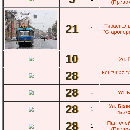
(Привок
21
Тираспольс
1
"Старопор
10
Ул.
1
28
Конечная "
1
28
Ул. 
1
28
Ул. Бели
1
"Б.Ар
28
Пантелей
1
(Привок