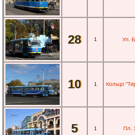
28
Ул. 
1
10
Кольцо "Ти
1
5
Пл. 
1