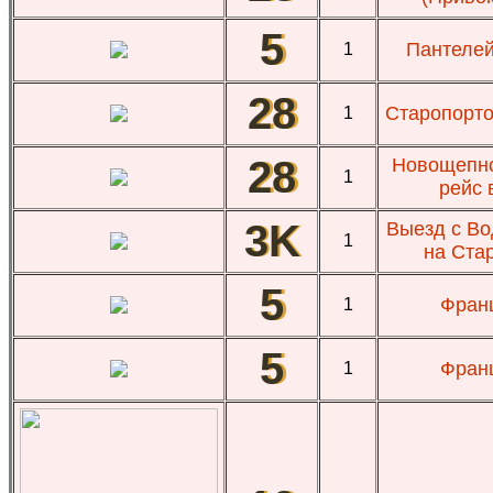
5
Пантелей
1
28
Старопорто
1
28
Новощепно
1
рейс 
3K
Выезд с Во
1
на Ста
5
Франц
1
5
Франц
1