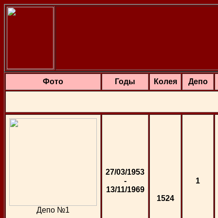
Фото
Годы
Колея
Депо
27/03/1953
-
1
13/11/1969
1524
Депо №1