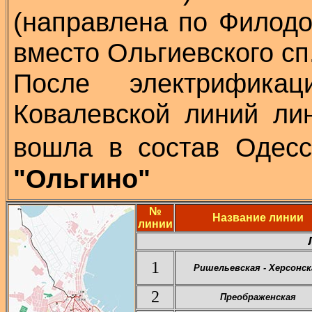
(направлена по Филодо
вместо Ольгиевского сп
После электрифика
Ковалевской линий ли
вошла в состав Одесс
"Ольгино"
№
Название линии
линии
1
Ришельевская - Херсонск
2
Преображенская