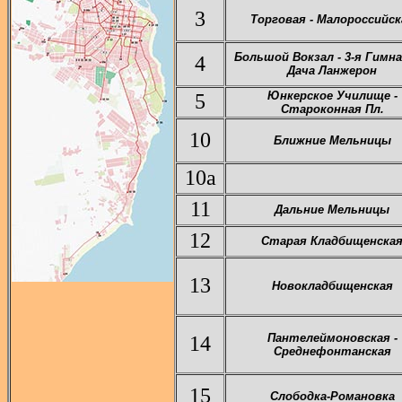
3
Торговая - Малороссийск
Большой Вокзал - 3-я Гимна
4
Дача Ланжерон
Юнкерское Училище -
5
Староконная Пл.
10
Ближние Мельницы
10а
11
Дальние Мельницы
12
Старая Кладбищенска
13
Новокладбищенская
Пантелеймоновская -
14
Среднефонтанская
15
Слободка-Романовка