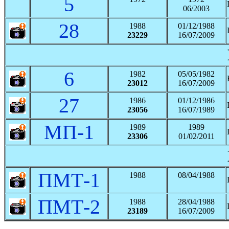
5
06/2003
28
1988
01/12/1988
23229
16/07/2009
6
1982
05/05/1982
23012
16/07/2009
27
1986
01/12/1986
23056
16/07/1989
МП-1
1989
1989
23306
01/02/2011
ПМТ-1
1988
08/04/1988
ПМТ-2
1988
28/04/1988
23189
16/07/2009